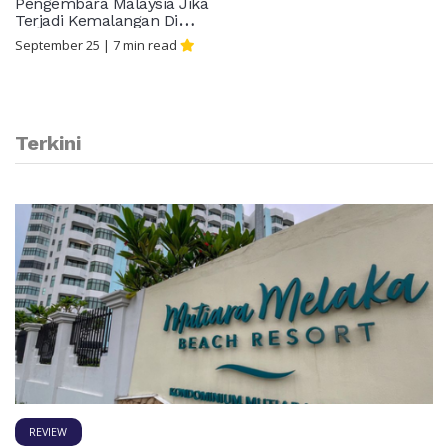
Pengembara Malaysia Jika
Terjadi Kemalangan Di
Negara Thailand
September 25
|
7
min read
Terkini
REVIEW