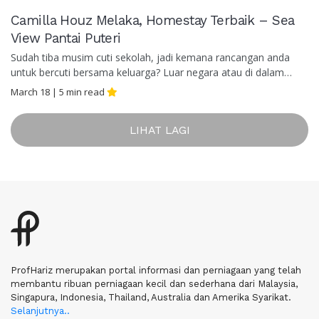
Camilla Houz Melaka, Homestay Terbaik – Sea
View Pantai Puteri
Sudah tiba musim cuti sekolah, jadi kemana rancangan anda
untuk bercuti bersama keluarga? Luar negara atau di dalam
negara? Untuk menjimatkan kos dan menyokong sistem
March 18
|
5
min read
ekonomi Negara Malaysia, anda boleh…
LIHAT LAGI
ProfHariz merupakan portal informasi dan perniagaan yang telah
membantu ribuan perniagaan kecil dan sederhana dari Malaysia,
Singapura, Indonesia, Thailand, Australia dan Amerika Syarikat.
Selanjutnya..