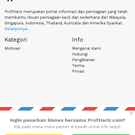
ProfHariz merupakan portal informasi dan perniagaan yang telah
membantu ribuan perniagaan kecil dan sederhana dari Malaysia,
Singapura, Indonesia, Thailand, Australia dan Amerika Syarikat.
Selanjutnya..
Kategori
Info
Motivasi
Mengenai Kami
Hubungi
Pengiklanan
Terma
Privasi
Emel
×
Hantarkan emel anda ke:
Ingin pasarkan bisnes bersama ProfHariz.com?
admin@pguin.com
Klik pada mana-mana pautan di bawah untuk info lanjut:
Hubungi