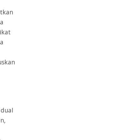
atkan
da
ikat
da
uskan
adual
n,