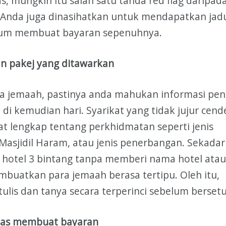
s, mungkin itu salah satu tanda red flag daripad
 Anda juga dinasihatkan untuk mendapatkan jad
elum membuat bayaran sepenuhnya.
ran pakej yang ditawarkan
a jemaah, pastinya anda mahukan informasi pe
u di kemudian hari. Syarikat yang tidak jujur cen
 lengkap tentang perkhidmatan seperti jenis
 Masjidil Haram, atau jenis penerbangan. Sekadar
otel 3 bintang tanpa memberi nama hotel ata
mbuatkan para jemaah berasa tertipu. Oleh itu,
ulis dan tanya secara terperinci sebelum bersetu
epas membuat bayaran