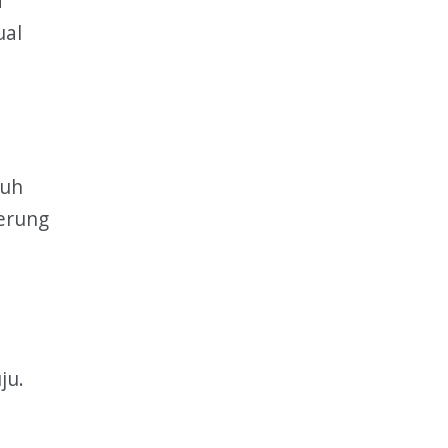
a
ual
nuh
derung
u
ju.