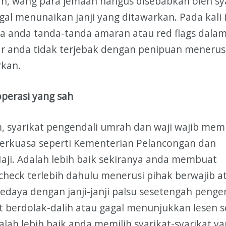
h, wang para jemaah hangus disebabkan oleh sy
al menunaikan janji yang ditawarkan. Pada kali i
a anda tanda-tanda amaran atau red flags dala
ar anda tidak terjebak dengan penipuan menerus
rkan.
perasi yang sah
, syarikat pengendali umrah dan waji wajib memi
berkuasa seperti Kementerian Pelancongan dan
ji. Adalah lebih baik sekiranya anda membuat
heck terlebih dahulu menerusi pihak berwajib a
pedaya dengan janji-janji palsu sesetengah penge
at berdolak-dalih atau gagal menunjukkan lesen s
lah lebih baik anda memilih syarikat-syarikat y