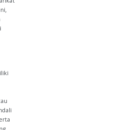
arikat
ni,
m
i
liki
tau
ndali
erta
ang