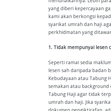
menunaikannya. Lebih para
yang diberi kepercayaan gag
kami akan berkongsi kepad
syarikat umrah dan haji ag
perkhidmatan yang ditawa
1. Tidak mempunyai lesen o
Seperti ramai sedia maklum
lesen sah daripada badan 
Kebudayaan atau Tabung Ha
semakan atau background c
Tabung Haji agar tidak ter
umrah dan haji. Jika syarik
dokumen pengiktirafan, ada